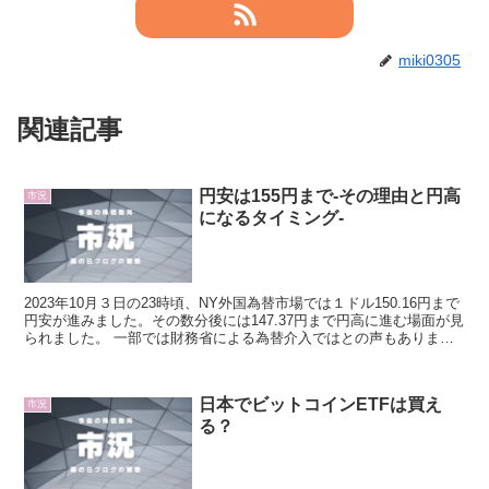
miki0305
関連記事
円安は155円まで-その理由と円高
市況
になるタイミング-
2023年10月３日の23時頃、NY外国為替市場では１ドル150.16円まで
円安が進みました。その数分後には147.37円まで円高に進む場面が見
られました。 一部では財務省による為替介入ではとの声もあります
が、神田財務大臣は４日の朝には「コ...
日本でビットコインETFは買え
市況
る？