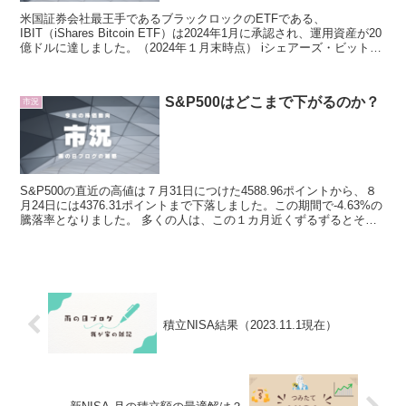
米国証券会社最王手であるブラックロックのETFである、
IBIT（iShares Bitcoin ETF）は2024年1月に承認され、運用資産が20
億ドルに達しました。（2024年１月末時点） iシェアーズ・ビットコ
インETF（iShares...
S&P500はどこまで下がるのか？
市況
S&P500の直近の高値は７月31日につけた4588.96ポイントから、８
月24日には4376.31ポイントまで下落しました。この期間で-4.63%の
騰落率となりました。 多くの人は、この１カ月近くずるずるとその
値を下げつづけ、現時点で５％...
積立NISA結果（2023.11.1現在）