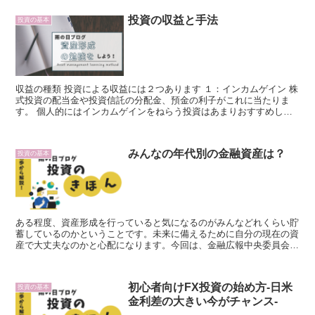
投資の収益と手法
投資の基本
収益の種類 投資による収益には２つあります １：インカムゲイン 株
式投資の配当金や投資信託の分配金、預金の利子がこれに当たりま
す。 個人的にはインカムゲインをねらう投資はあまりおすすめしま
せん。株式の配当は３％程度と低いことと、配当金をもら...
みんなの年代別の金融資産は？
投資の基本
ある程度、資産形成を行っていると気になるのがみんなどれくらい貯
蓄しているのかということです。未来に備えるために自分の現在の資
産で大丈夫なのかと心配になります。今回は、金融広報中央委員会が
出している金融資産の情報についてまとめていきます。 ※...
初心者向けFX投資の始め方-日米
投資の基本
金利差の大きい今がチャンス-