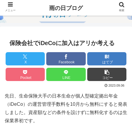
雨の日ブログ
メニュー
検索
保険会社でiDeCoに加入はアリか考える
X
Facebook
はてブ
Pocket
LINE
コピー
2023.09.06
先日、生命保険大手の日本生命が個人型確定拠出年金
（iDeCo）の運営管理手数料を10月から無料にすると発表
しました。資産額などの条件を設けずに無料化するのは生
保業界初です。