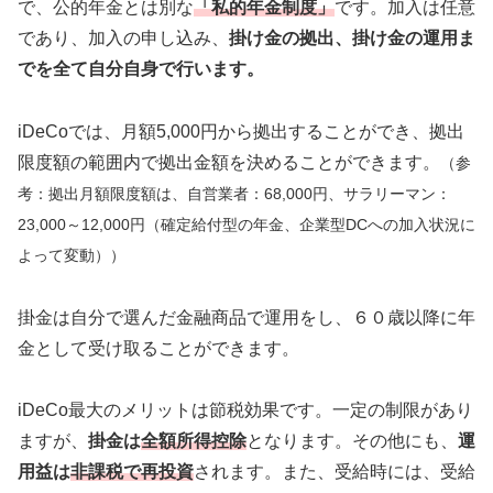
で、公的年金とは別な
「私的年金制度」
です。加入は任意
であり、加入の申し込み、
掛け金の拠出、掛け金の運用ま
でを全て自分自身で行います。
iDeCoでは、月額5,000円から拠出することができ、拠出
限度額の範囲内で拠出金額を決めることができます。
（参
考
：
拠出月額限度額は、自営業者：68,000円、サラリーマン：
23,000～12,000円（確定給付型の年金、企業型DCへの加入状況に
よって変動））
掛金は自分で選んだ金融商品で運用をし、６０歳以降に年
金として受け取ることができます。
iDeCo最大のメリットは節税効果です。一定の制限があり
ますが、
掛金は
全額所得控除
となります。その他にも、
運
用益は
非課税で再投資
されます。また、受給時には、受給