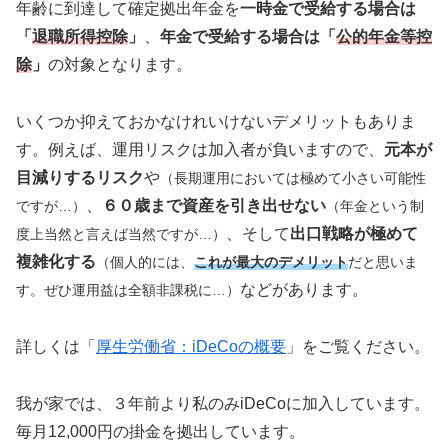
年齢に到達して確定拠出年金を
一時金で受給する場合は
「
退職所得控除
」
、
年金で受給する場合は「
公的年金等控
除
」
の対象となります。
いくつか抑えておかなけれいけないデメリットもありま
す。例えば、運用リスクは加入者が負いますので、
元本が
目減りするリスク
や
（長期運用においては極めて小さい可能性
、
６０歳まで資産を引き出せない
ですが…）
（年金という制
、そして
出口戦略が極めて
度上当然と言えば当然ですが…）
複雑化する
（個人的には、
これが最大のデメリット
だと思いま
などがあります。
す。ぜひ運用益は全額非課税に…）
詳しくは「
厚生労働省：iDeCoの概要
」をご覧ください。
我が家では、３年前より私のみiDeCoに加入しています。
毎月12,000円の掛金を拠出しています。