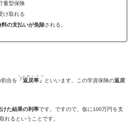
貯蓄型保険
受け取れる
険料の支払いが免除
される。
へんれいりつ
の割合を
「返戻率」
といいます。この学資保険の
返戻
続けた結果の利率
です。ですので、仮に100万円を支
け取れるということです。