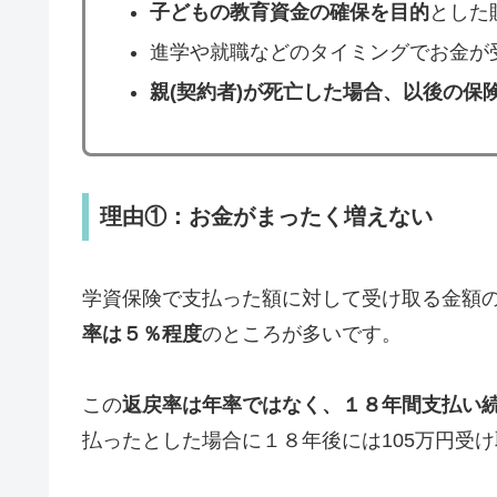
子どもの教育資金の確保を目的
とした
進学や就職などのタイミングでお金が
親(契約者)が死亡した場合、以後の保
理由①：お金がまったく増えない
学資保険で支払った額に対して受け取る金額
率は５％程度
のところが多いです。
この
返戻率は年率ではなく、１８年間支払い
払ったとした場合に１８年後には105万円受