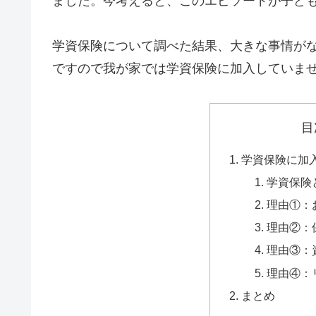
ました。今考えると、このエピソードが子ど
学資保険について調べた結果、大きな事情が
ですので我が家では学資保険に加入していま
目
学資保険に加
学資保険
理由①：
理由②：
理由③：
理由④：
まとめ